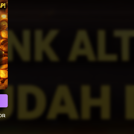
ERUPDATE 2026
se
Privacy
Interest-based ads
Local Shops
Regions
OR