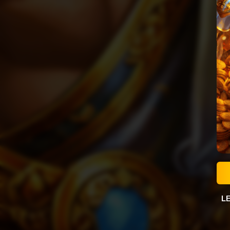
Loading...
LEDAK188 : REKOMENDASI PERMAINAN SLOT ONLINE GACOR
LEDAK188
PG SOFT
MAHJONG WAYS
SLOT GACOR
LEDAK18
Indonesia | English (UK) | Rp (IDR)
❄
❄
❄
❄
❄
L
❄