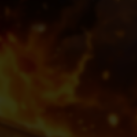
DAFTAR
Ini
Mahjong Ways Gacor
LEDAK188
23.7K Pemain Telah Memberikan Ulasan Permainan
Pragmatic Play Resmi!
Price:
Rp 10,000,-
Situs Mahjong Ways Terpercaya
LEDAK188 :
REKOMENDASI