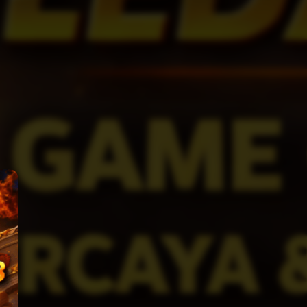
terpercaya aman dan nyaman. Dengan sistem
keamanan modern dan pengelolaan website yang
profesional pemain dapat menikmati permainan
dengan tenang tanpa khawatir terhadap keamanan
data dan kenyamanan akses. Selain itu layanan yang
responsif serta sistem yang stabil menjadikan
LEDAK188 sebagai salah satu pilihan favorit bagi para
pecinta game online di Indonesia.
5
LEDAK188
out
of
5
LOGIN
DAFTAR
stars
Add to collection
LEDAK188
telah mendapatkan banyak ulasan yang baik dari
para pemain Pragmatic Play hari ini.