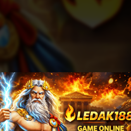
Report this item to Etsy