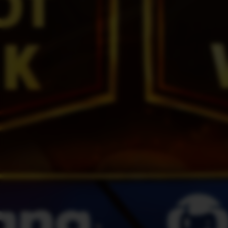
❄
❄
❄
❄
❄
❄
❄
❄
❄
❄
❄
❄
❄
❄
❄
❄
❄
❄
❄