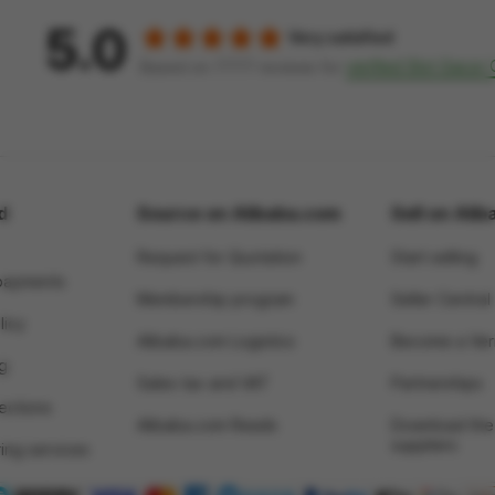
5.0
Very satisfied
verified Slot Gaco
Based on 7777 reviews for
d
Source on Alibaba.com
Sell on Ali
Request for Quotation
Start selling
payments
Membership program
Seller Central
licy
Alibaba.com Logistics
Become a Veri
g
Sales tax and VAT
Partnerships
tections
Alibaba.com Reads
Download the
suppliers
ing services