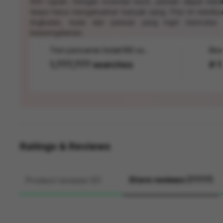
000 rupiah. Dengan investasi kecil, pemain dapat men
tanpa harus mengeluarkan banyak uang. Fitur ini memb
tingkatan, mulai dari pemula yang ingin mencoba
berpengalaman.
Tren pencarian ledak188 saat ini
Bes
1,777,777 searches
# 1
Ratings & Reviews
Store reviews (7777)
Product reviews (0)