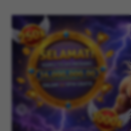
Previous slide